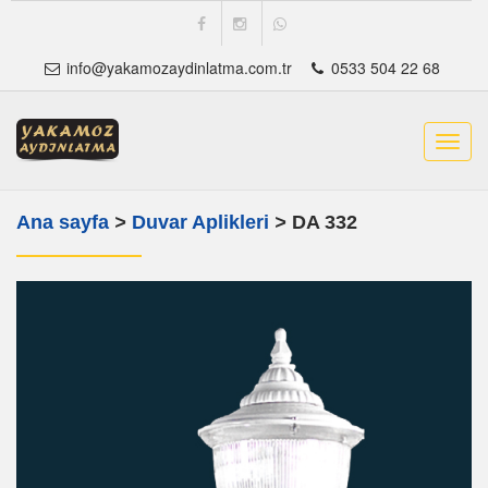
info@yakamozaydinlatma.com.tr
0533 504 22 68
Toggl
navig
Ana sayfa
>
Duvar Aplikleri
>
DA 332