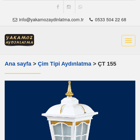
info@yakamozaydinlatma.com.tr
0533 504 22 68
Toggl
navig
Ana sayfa
>
Çim Tipi Aydınlatma
>
ÇT 155