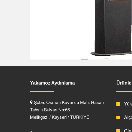
Yakamoz Aydınlama
Ürünle
Şube: Osman Kavuncu Mah. Hasan
Yüks
Tahsin Bulvarı No:66
Melikgazi / Kayseri / TÜRKİYE
Alça
Çim 