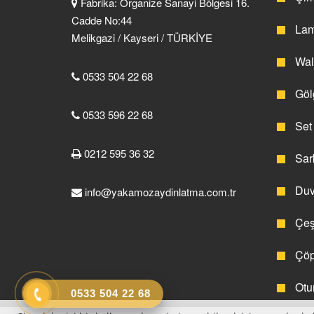
Fabrika: Organize Sanayi Bölgesi 16.
Cadde No:44
Lam
Melikgazi / Kayseri / TÜRKİYE
Wall
0533 504 22 68
Gölg
0533 596 22 68
Set 
0212 595 36 32
Sark
Duva
info@yakamozaydinlatma.com.tr
Çeş
Çöp 
Otu
0533 504 22 68