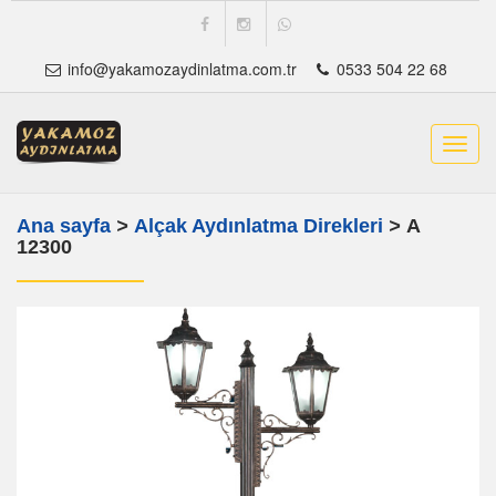
info@yakamozaydinlatma.com.tr
0533 504 22 68
Toggl
navig
Ana sayfa
>
Alçak Aydınlatma Direkleri
>
A
12300