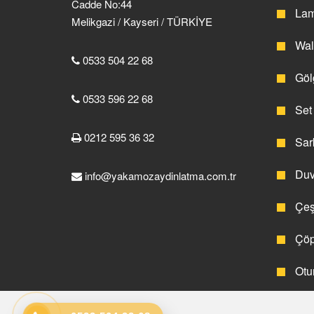
Cadde No:44
Lam
Melikgazi / Kayseri / TÜRKİYE
Wall
0533 504 22 68
Gölg
0533 596 22 68
Set 
0212 595 36 32
Sark
Duva
info@yakamozaydinlatma.com.tr
Çeş
Çöp 
Otu