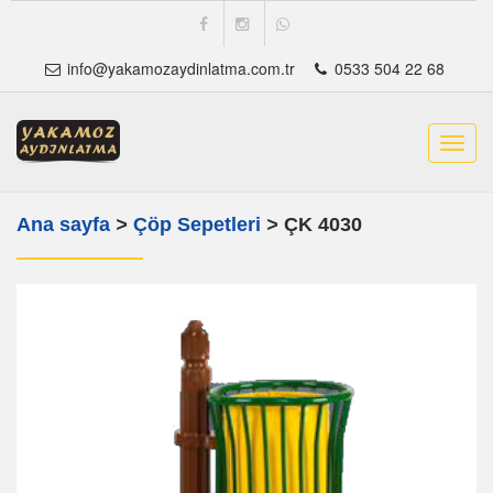
info@yakamozaydinlatma.com.tr
0533 504 22 68
Toggl
navig
Ana sayfa
>
Çöp Sepetleri
>
ÇK 4030