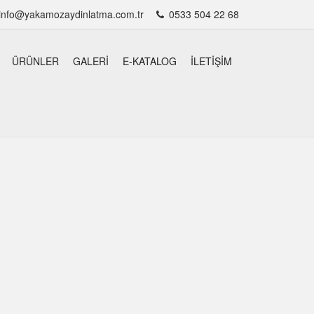
info@yakamozaydinlatma.com.tr
0533 504 22 68
ÜRÜNLER
GALERI
E-KATALOG
İLETIŞIM