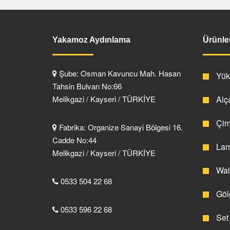
Yakamoz Aydınlama
Ürünle
Şube: Osman Kavuncu Mah. Hasan
Yüks
Tahsin Bulvarı No:66
Melikgazi / Kayseri / TÜRKİYE
Alça
Çim 
Fabrika: Organize Sanayi Bölgesi 16.
Cadde No:44
Lam
Melikgazi / Kayseri / TÜRKİYE
Wall
0533 504 22 68
Gölg
0533 596 22 68
Set 