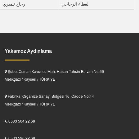
لغطاء الزجاجي
زجاج تيمبري
Yakamoz Aydınlama
Şube: Osman Kavuncu Mah. Hasan Tahsin Bulvarı No:66
Melikgazi / Kayseri / TÜRKİYE
Fabrika: Organize Sanayi Bölgesi 16. Cadde No:44
Melikgazi / Kayseri / TÜRKİYE
0533 504 22 68
0533 596 22 68