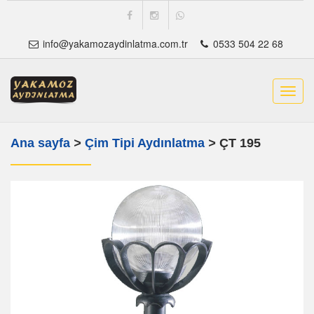
info@yakamozaydinlatma.com.tr
0533 504 22 68
Toggl
navig
Ana sayfa
>
Çim Tipi Aydınlatma
>
ÇT 195